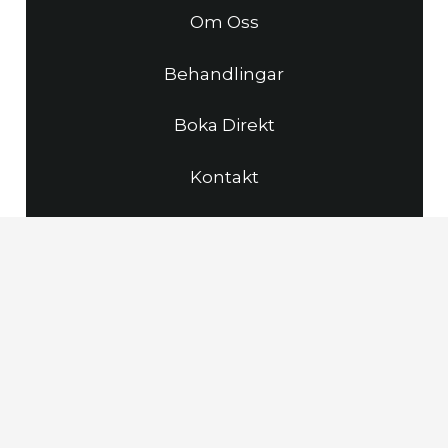
Om Oss
Behandlingar
Boka Direkt
Kontakt
Stationsgatan 6
81133 Sandviken
+46 26 25 82 75
info@sandvikenshudvardsklink.se